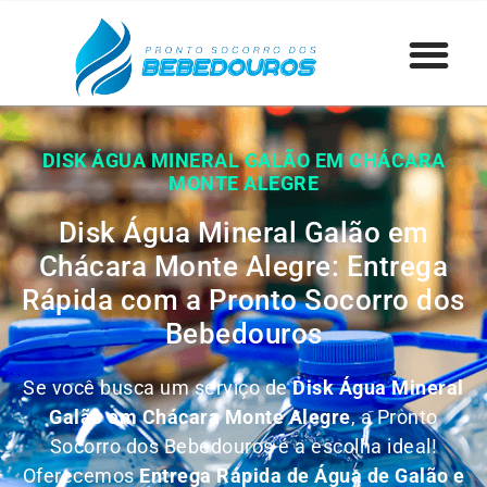
DISK ÁGUA MINERAL GALÃO EM CHÁCARA
MONTE ALEGRE
Disk Água Mineral Galão em
Chácara Monte Alegre: Entrega
Rápida com a Pronto Socorro dos
Bebedouros
Se você busca um serviço de
Disk Água Mineral
Galão em Chácara Monte Alegre
, a Pronto
Socorro dos Bebedouros é a escolha ideal!
Oferecemos
Entrega Rápida de Água de Galão e