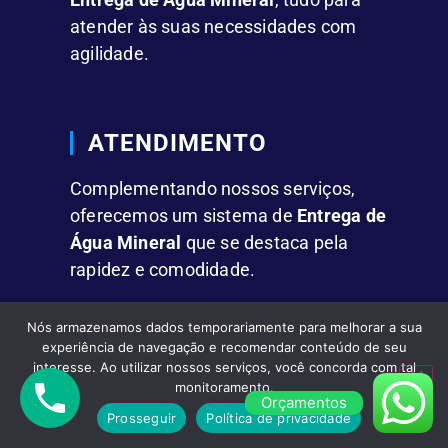
atender às suas necessidades com
agilidade.
ATENDIMENTO
Complementando nossos serviços,
oferecemos um sistema de
Entrega de
Água Mineral
que se destaca pela
rapidez e comodidade.
Nós armazenamos dados temporariamente para melhorar a sua
FACILIDADES
experiência de navegação e recomendar conteúdo de seu
interesse. Ao utilizar nossos serviços, você concorda com tal
Fornecemos
Água Mineral em Galões
monitoramento.
Orçamentos
de 10L e 20L,
além de garrafas
Prosseguir
Política de privacidade
individuais para residências, empresas