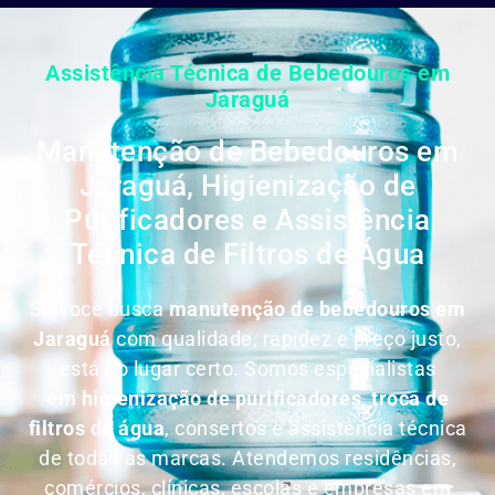
Assistência Técnica de Bebedouros em
Jaraguá
Manutenção de Bebedouros em
Jaraguá, Higienização de
Purificadores e Assistência
Técnica de Filtros de Água
Se você busca
manutenção de bebedouros em
Jaraguá
com qualidade, rapidez e preço justo,
está no lugar certo. Somos especialistas
em
higienização de purificadores
,
troca de
filtros de água
, consertos e assistência técnica
de todas as marcas. Atendemos residências,
comércios, clínicas, escolas e empresas em