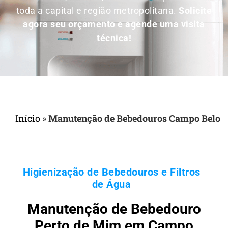
toda a capital e região metropolitana.
Solicite
agora seu orçamento e agende uma visita
técnica!
Início
»
Manutenção de Bebedouros Campo Belo
Higienização de Bebedouros e Filtros
de Água
Manutenção de Bebedouro
Perto de Mim em Campo