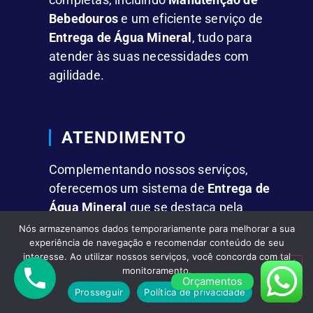
Bebedouros
e um eficiente serviço de
Entrega de Água Mineral
, tudo para
atender às suas necessidades com
agilidade.
ATENDIMENTO
Complementando nossos serviços,
oferecemos um sistema de
Entrega de
Água Mineral
que se destaca pela
rapidez e comodidade.
Nós armazenamos dados temporariamente para melhorar a sua
experiência de navegação e recomendar conteúdo de seu
interesse. Ao utilizar nossos serviços, você concorda com tal
monitoramento.
FACILIDADES
Orçamentos
Prosseguir
Política de privacidade
Fornecemos
Água Mineral em Galões