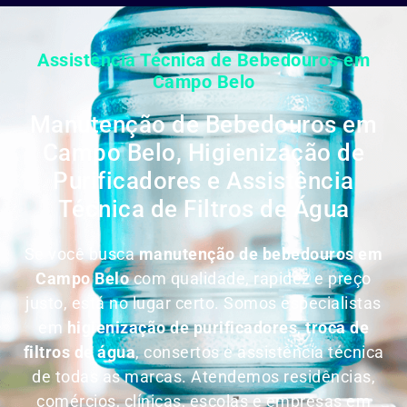
Assistência Técnica de Bebedouros em
Campo Belo
Manutenção de Bebedouros em
Campo Belo, Higienização de
Purificadores e Assistência
Técnica de Filtros de Água
Se você busca
manutenção de bebedouros em
Campo Belo
com qualidade, rapidez e preço
justo, está no lugar certo. Somos especialistas
em
higienização de purificadores
,
troca de
filtros de água
, consertos e assistência técnica
de todas as marcas. Atendemos residências,
comércios, clínicas, escolas e empresas em