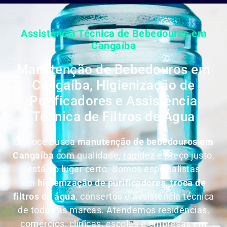
Assistência Técnica de Bebedouros em
Cangaíba
Manutenção de Bebedouros em
Cangaíba, Higienização de
Purificadores e Assistência
Técnica de Filtros de Água
Se você busca
manutenção de bebedouros em
Cangaíba
com qualidade, rapidez e preço justo,
está no lugar certo. Somos especialistas
em
higienização de purificadores
,
troca de
filtros de água
, consertos e assistência técnica
de todas as marcas. Atendemos residências,
comércios, clínicas, escolas e empresas em