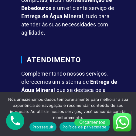
Bebedouros
e um eficiente serviço de
Entrega de Água Mineral
, tudo para
atender às suas necessidades com
agilidade.
ATENDIMENTO
Complementando nossos serviços,
oferecemos um sistema de
Entrega de
Água Mineral
que se destaca pela
rapidez e comodidade.
Nós armazenamos dados temporariamente para melhorar a sua
experiência de navegação e recomendar conteúdo de seu
interesse. Ao utilizar nossos serviços, você concorda com tal
monitoramento.
FACILIDADES
Orçamentos
Prosseguir
Política de privacidade
Fornecemos
Água Mineral em Galões