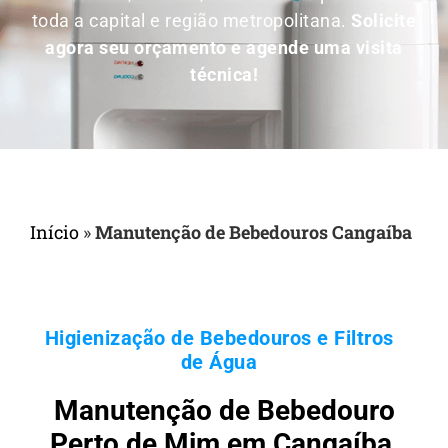
toda a capital e região metropolitana.
Solicite
agora seu orçamento e agende uma visita
técnica!
Início
»
Manutenção de Bebedouros Cangaíba
Higienização de Bebedouros e Filtros
de Água
Manutenção de Bebedouro
Perto de Mim em Cangaíba,