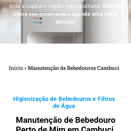
toda a capital e região metropolitana.
Solicite
agora seu orçamento e agende uma visita
técnica!
Início
»
Manutenção de Bebedouros Cambuci
Higienização de Bebedouros e Filtros
de Água
Manutenção de Bebedouro
Perto de Mim em Cambuci,