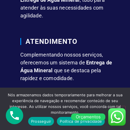
atender às suas necessidades com
agilidade.
ATENDIMENTO
Complementando nossos serviços,
oferecemos um sistema de
Entrega de
Água Mineral
que se destaca pela
rapidez e comodidade.
Nós armazenamos dados temporariamente para melhorar a sua
FACILIDADES
experiência de navegação e recomendar conteúdo de seu
interesse. Ao utilizar nossos serviços, você concorda com tal
Fornecemos
Água Mineral em Galões
monitoramento.
Orçamentos
de 10L e 20L,
além de garrafas
Prosseguir
Política de privacidade
individuais para residências, empresas