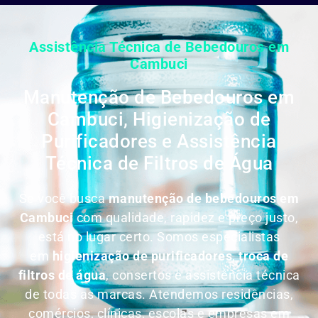
Assistência Técnica de Bebedouros em
Cambuci
Manutenção de Bebedouros em
Cambuci, Higienização de
Purificadores e Assistência
Técnica de Filtros de Água
Se você busca
manutenção de bebedouros em
Cambuci
com qualidade, rapidez e preço justo,
está no lugar certo. Somos especialistas
em
higienização de purificadores
,
troca de
filtros de água
, consertos e assistência técnica
de todas as marcas. Atendemos residências,
comércios, clínicas, escolas e empresas em