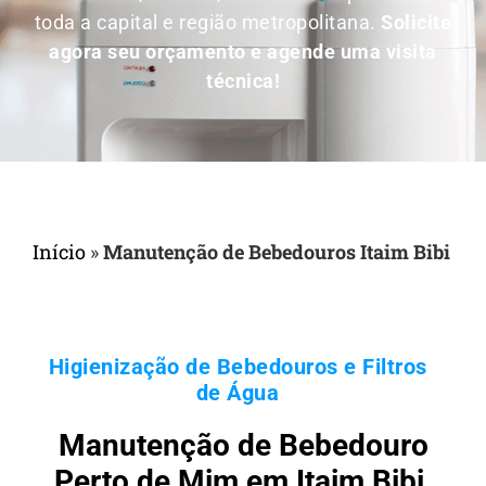
toda a capital e região metropolitana.
Solicite
agora seu orçamento e agende uma visita
técnica!
Início
»
Manutenção de Bebedouros Itaim Bibi
Higienização de Bebedouros e Filtros
de Água
Manutenção de Bebedouro
Perto de Mim em Itaim Bibi,