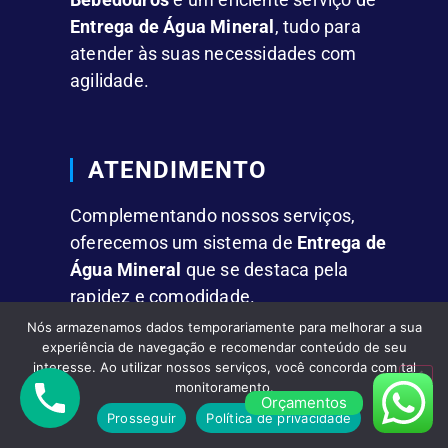
Entrega de Água Mineral
, tudo para
atender às suas necessidades com
agilidade.
ATENDIMENTO
Complementando nossos serviços,
oferecemos um sistema de
Entrega de
Água Mineral
que se destaca pela
rapidez e comodidade.
Nós armazenamos dados temporariamente para melhorar a sua
experiência de navegação e recomendar conteúdo de seu
FACILIDADES
interesse. Ao utilizar nossos serviços, você concorda com tal
monitoramento.
Orçamentos
Fornecemos
Água Mineral em Galões
Prosseguir
Política de privacidade
de 10L e 20L,
além de garrafas