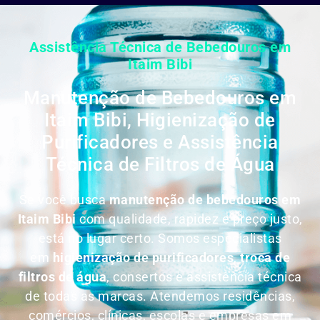
Assistência Técnica de Bebedouros em
Itaim Bibi
Manutenção de Bebedouros em
Itaim Bibi, Higienização de
Purificadores e Assistência
Técnica de Filtros de Água
Se você busca
manutenção de bebedouros em
Itaim Bibi
com qualidade, rapidez e preço justo,
está no lugar certo. Somos especialistas
em
higienização de purificadores
,
troca de
filtros de água
, consertos e assistência técnica
de todas as marcas. Atendemos residências,
comércios, clínicas, escolas e empresas em