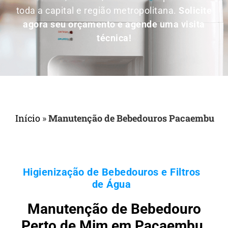
toda a capital e região metropolitana.
Solicite
agora seu orçamento e agende uma visita
técnica!
Início
»
Manutenção de Bebedouros Pacaembu
Higienização de Bebedouros e Filtros
de Água
Manutenção de Bebedouro
Perto de Mim em Pacaembu,