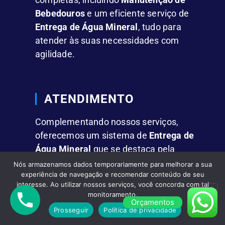
Bebedouros
e um eficiente serviço de
Entrega de Água Mineral
, tudo para
atender às suas necessidades com
agilidade.
ATENDIMENTO
Complementando nossos serviços,
oferecemos um sistema de
Entrega de
Água Mineral
que se destaca pela
rapidez e comodidade.
Nós armazenamos dados temporariamente para melhorar a sua
experiência de navegação e recomendar conteúdo de seu
interesse. Ao utilizar nossos serviços, você concorda com tal
monitoramento.
FACILIDADES
Orçamentos
Prosseguir
Política de privacidade
Fornecemos
Água Mineral em Galões