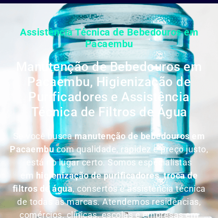
Assistência Técnica de Bebedouros em
Pacaembu
Manutenção de Bebedouros em
Pacaembu, Higienização de
Purificadores e Assistência
Técnica de Filtros de Água
Se você busca
manutenção de bebedouros em
Pacaembu
com qualidade, rapidez e preço justo,
está no lugar certo. Somos especialistas
em
higienização de purificadores
,
troca de
filtros de água
, consertos e assistência técnica
de todas as marcas. Atendemos residências,
comércios, clínicas, escolas e empresas em