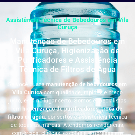
Assistência Técnica de Bebedouros em Vila
Curuça
Manutenção de Bebedouros em
Vila Curuça, Higienização de
Purificadores e Assistência
Técnica de Filtros de Água
Se você busca
manutenção de bebedouros em
Vila Curuça
com qualidade, rapidez e preço
justo, está no lugar certo. Somos especialistas
em
higienização de purificadores
,
troca de
filtros de água
, consertos e assistência técnica
de todas as marcas. Atendemos residências,
comércios, clínicas, escolas e empresas em