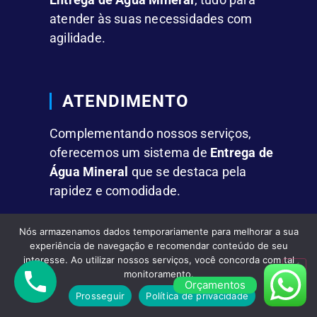
atender às suas necessidades com
agilidade.
ATENDIMENTO
Complementando nossos serviços,
oferecemos um sistema de
Entrega de
Água Mineral
que se destaca pela
rapidez e comodidade.
Nós armazenamos dados temporariamente para melhorar a sua
FACILIDADES
experiência de navegação e recomendar conteúdo de seu
interesse. Ao utilizar nossos serviços, você concorda com tal
Fornecemos
Água Mineral em Galões
monitoramento.
Orçamentos
de 10L e 20L,
além de garrafas
Prosseguir
Política de privacidade
individuais para residências, empresas