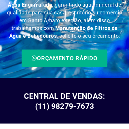
Água Engarrafada,
garantindo água mineral de
qualidade para sua casa, escritório ou comércio
em Santo Amaro e região, além disso
trabalhamos com
Manutenção de Filtros de
Água e Bebedouros
, solicite o seu orçamento:
ORÇAMENTO RÁPIDO
CENTRAL DE VENDAS:
(11) 98279-7673