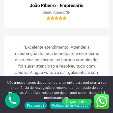
João Ribeiro - Empresário
Santo Amaro/SP
“Excelente atendimento! Agendei a
manutenção do meu bebedouro e no mesmo
dia o técnico chegou no horário combinado,
foi super atencioso e resolveu tudo com
rapidez. A água voltou a sair geladinha e com
gosto puro. Recomendo muito a PS dos
Nós armazenamos dados temporariamente para melhorar a sua
Bebedouros, serviço de qualidade e
experiência de navegação e recomendar conteúdo de seu
confiança!”
interesse. Ao utilizar nossos serviços, você concorda com tal
monitoramento.
Orçamentos
Prosseguir
Política de privacidade
Ana Carolina - Mãe e Dona de Casa