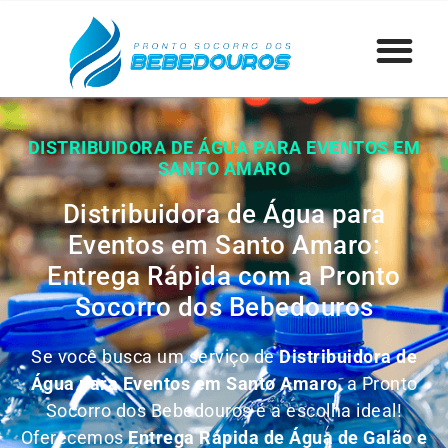
DISTRIBUIDORA DE ÁGUA PARA EVENTOS EM
SANTO AMARO
Distribuidora de Água para
Eventos em Santo Amaro:
Entrega Rápida com a Pronto
Socorro dos Bebedouros
Se você busca um serviço de
Distribuidora de
Água para Eventos em Santo Amaro
, a Pronto
Socorro dos Bebedouros é a escolha ideal!
Oferecemos
Entrega Rápida de Água de Galão e