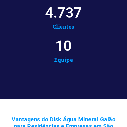
4.737
Clientes
10
Equipe
Vantagens do Disk Água Mineral Galão
para Residências e Empresas em São