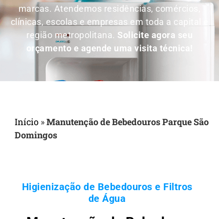
marcas. Atendemos residências, comércios,
clínicas, escolas e empresas em toda a capital e
região metropolitana.
Solicite agora seu
orçamento e agende uma visita técnica!
Início
»
Manutenção de Bebedouros Parque São
Domingos
Higienização de Bebedouros e Filtros
de Água