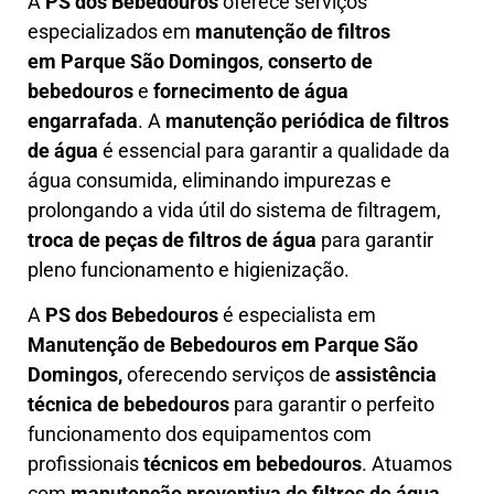
A
PS dos Bebedouros
oferece serviços
especializados em
manutenção de filtros
em
Parque São Domingos
,
conserto de
bebedouros
e
fornecimento de água
engarrafada
. A
manutenção periódica de filtros
de água
é essencial para garantir a qualidade da
água consumida, eliminando impurezas e
prolongando a vida útil do sistema de filtragem,
troca de peças de filtros de água
para garantir
pleno funcionamento e higienização.
A
PS dos Bebedouros
é especialista em
Manutenção de Bebedouros em Parque São
Domingos,
oferecendo serviços de
assistência
técnica de bebedouros
para garantir o perfeito
funcionamento dos equipamentos com
profissionais
técnicos em bebedouros
. Atuamos
com
manutenção preventiva de filtros de água,