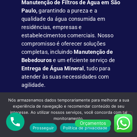
Manutenção de Filtros de Água em São
Paulo,
garantindo a pureza e a
qualidade da água consumida em
residências, empresas e
estabelecimentos comerciais. Nosso
compromisso é oferecer soluções
completas, incluindo
Manutenção de
Bebedouros
e um eficiente serviço de
Entrega de Água Mineral
, tudo para
atender às suas necessidades com
agilidade.
Nós armazenamos dados temporariamente para melhorar a sua
experiência de navegação e recomendar conteúdo de seu
ATENDIMENTO
interesse. Ao utilizar nossos serviços, você concorda com tal
monitoramento.
Orçamentos
Complementando nossos serviços,
Prosseguir
Política de privacidade
oferecemos um sistema de
Entrega de