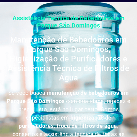
Assistência Técnica de Bebedouros em
Parque São Domingos
Manutenção de Bebedouros em
Parque São Domingos,
Higienização de Purificadores e
Assistência Técnica de Filtros de
Água
Se você busca
manutenção de bebedouros em
Parque São Domingos
com qualidade, rapidez e
preço justo, está no lugar certo. Somos
especialistas em
higienização de
purificadores
,
troca de filtros de água
,
consertos e assistência técnica de todas as