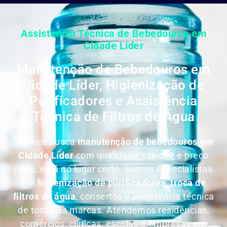
Assistência Técnica de Bebedouros em
Cidade Líder
Manutenção de Bebedouros em
Cidade Líder, Higienização de
Purificadores e Assistência
Técnica de Filtros de Água
Se você busca
manutenção de bebedouros em
Cidade Líder
com qualidade, rapidez e preço
justo, está no lugar certo. Somos especialistas
em
higienização de purificadores
,
troca de
filtros de água
, consertos e assistência técnica
de todas as marcas. Atendemos residências,
comércios, clínicas, escolas e empresas em