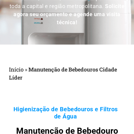
toda a capital e região metropolitana.
Solicite
agora seu orçamento e agende uma visita
técnica!
Início
»
Manutenção de Bebedouros Cidade
Líder
Higienização de Bebedouros e Filtros
de Água
Manutenção de Bebedouro