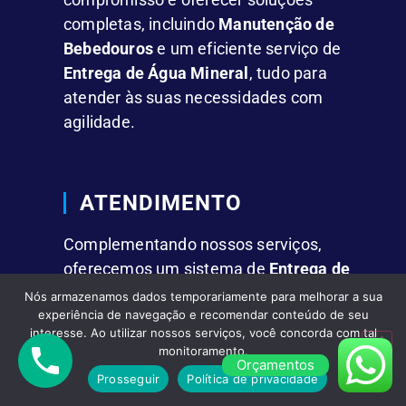
completas, incluindo
Manutenção de
Bebedouros
e um eficiente serviço de
Entrega de Água Mineral
, tudo para
atender às suas necessidades com
agilidade.
ATENDIMENTO
Complementando nossos serviços,
oferecemos um sistema de
Entrega de
Água Mineral
que se destaca pela
Nós armazenamos dados temporariamente para melhorar a sua
experiência de navegação e recomendar conteúdo de seu
rapidez e comodidade.
interesse. Ao utilizar nossos serviços, você concorda com tal
monitoramento.
Orçamentos
FACILIDADES
Prosseguir
Política de privacidade