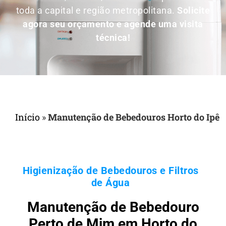
toda a capital e região metropolitana.
Solicite
agora seu orçamento e agende uma visita
técnica!
Início
»
Manutenção de Bebedouros Horto do Ipê
Higienização de Bebedouros e Filtros
de Água
Manutenção de Bebedouro
Perto de Mim em Horto do