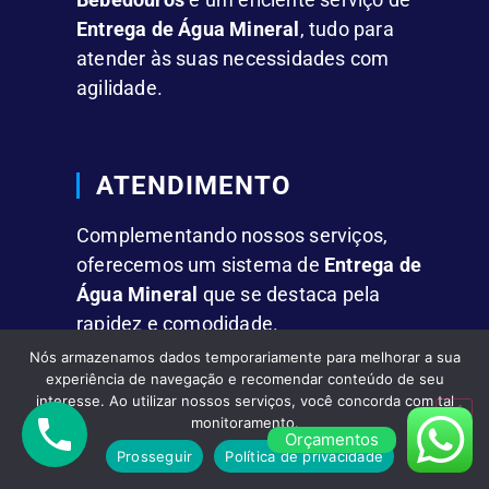
Entrega de Água Mineral
, tudo para
atender às suas necessidades com
agilidade.
ATENDIMENTO
Complementando nossos serviços,
oferecemos um sistema de
Entrega de
Água Mineral
que se destaca pela
rapidez e comodidade.
Nós armazenamos dados temporariamente para melhorar a sua
experiência de navegação e recomendar conteúdo de seu
FACILIDADES
interesse. Ao utilizar nossos serviços, você concorda com tal
monitoramento.
Orçamentos
Fornecemos
Água Mineral em Galões
Prosseguir
Política de privacidade
de 10L e 20L,
além de garrafas