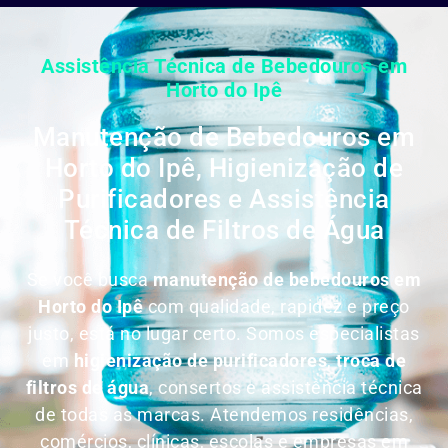
Assistência Técnica de Bebedouros em
Horto do Ipê
Manutenção de Bebedouros em
Horto do Ipê, Higienização de
Purificadores e Assistência
Técnica de Filtros de Água
Se você busca
manutenção de bebedouros em
Horto do Ipê
com qualidade, rapidez e preço
justo, está no lugar certo. Somos especialistas
em
higienização de purificadores
,
troca de
filtros de água
, consertos e assistência técnica
de todas as marcas. Atendemos residências,
comércios, clínicas, escolas e empresas em