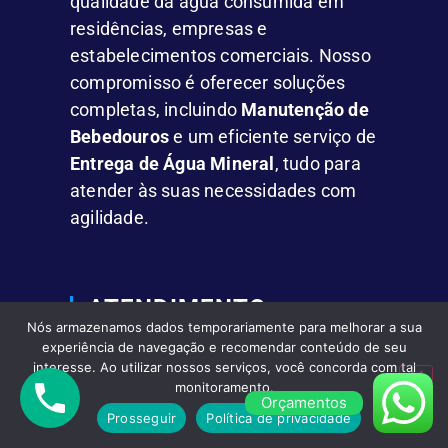
qualidade da água consumida em
residências, empresas e
estabelecimentos comerciais. Nosso
compromisso é oferecer soluções
completas, incluindo
Manutenção de
Bebedouros
e um eficiente serviço de
Entrega de Água Mineral
, tudo para
atender às suas necessidades com
agilidade.
ATENDIMENTO
Nós armazenamos dados temporariamente para melhorar a sua
experiência de navegação e recomendar conteúdo de seu
Complementando nossos serviços,
interesse. Ao utilizar nossos serviços, você concorda com tal
oferecemos um sistema de
Entrega de
monitoramento.
Orçamentos
Água Mineral
que se destaca pela
Prosseguir
Política de privacidade
rapidez e comodidade.