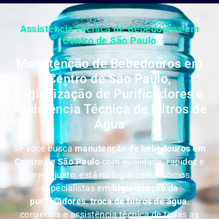
Assistência Técnica de Bebedouros em
Centro de São Paulo
Manutenção de Bebedouros em
Centro de São Paulo,
Higienização de Purificadores e
Assistência Técnica de Filtros de
Água
Se você busca
manutenção de bebedouros em
Centro de São Paulo
com qualidade, rapidez e
preço justo, está no lugar certo. Somos
especialistas em
higienização de
purificadores
,
troca de filtros de água
,
consertos e assistência técnica de todas as