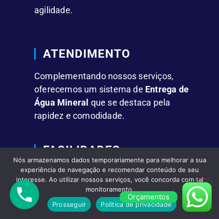
agilidade.
ATENDIMENTO
Complementando nossos serviços,
oferecemos um sistema de
Entrega de
Água Mineral
que se destaca pela
rapidez e comodidade.
FACILIDADES
Nós armazenamos dados temporariamente para melhorar a sua
experiência de navegação e recomendar conteúdo de seu
Fornecemos
Água Mineral em Galões
interesse. Ao utilizar nossos serviços, você concorda com tal
de 10L e 20L,
além de garrafas
monitoramento.
Orçamentos
individuais para residências, empresas
Prosseguir
Política de privacidade
e eventos.