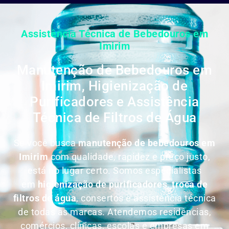
Assistência Técnica de Bebedouros em
Imirim
Manutenção de Bebedouros em
Imirim, Higienização de
Purificadores e Assistência
Técnica de Filtros de Água
Se você busca
manutenção de bebedouros em
Imirim
com qualidade, rapidez e preço justo,
está no lugar certo. Somos especialistas
em
higienização de purificadores
,
troca de
filtros de água
, consertos e assistência técnica
de todas as marcas. Atendemos residências,
comércios, clínicas, escolas e empresas em