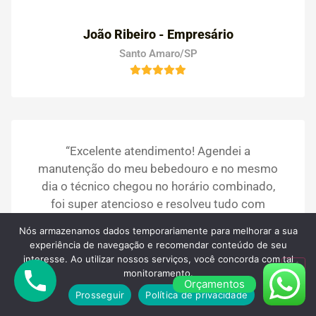
João Ribeiro - Empresário
Santo Amaro/SP
“Excelente atendimento! Agendei a
manutenção do meu bebedouro e no mesmo
dia o técnico chegou no horário combinado,
foi super atencioso e resolveu tudo com
rapidez. A água voltou a sair geladinha e com
Nós armazenamos dados temporariamente para melhorar a sua
gosto puro. Recomendo muito a PS dos
experiência de navegação e recomendar conteúdo de seu
Bebedouros, serviço de qualidade e
interesse. Ao utilizar nossos serviços, você concorda com tal
monitoramento.
confiança!”
Orçamentos
Prosseguir
Política de privacidade