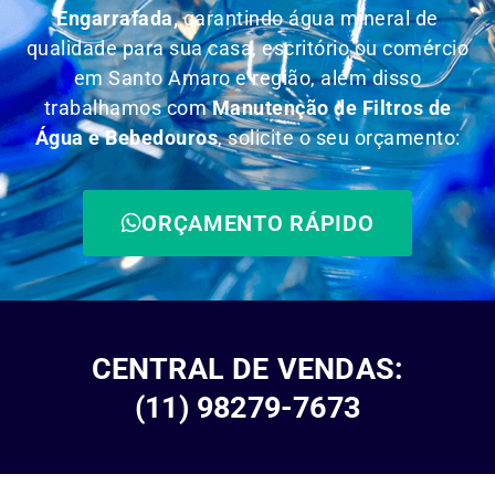
Engarrafada,
garantindo água mineral de
qualidade para sua casa, escritório ou comércio
em Santo Amaro e região, além disso
trabalhamos com
Manutenção de Filtros de
Água e Bebedouros
, solicite o seu orçamento:
ORÇAMENTO RÁPIDO
CENTRAL DE VENDAS:
(11) 98279-7673