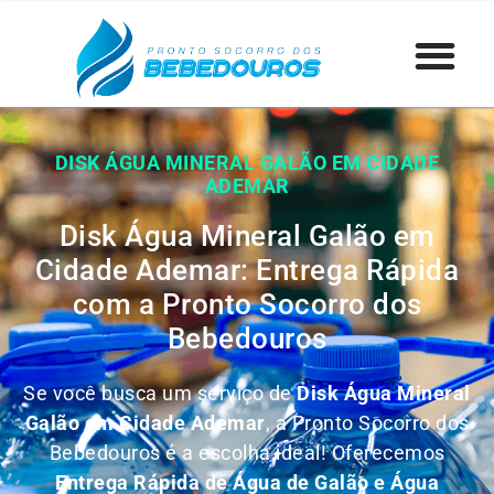
DISK ÁGUA MINERAL GALÃO EM CIDADE
ADEMAR
Disk Água Mineral Galão em
Cidade Ademar: Entrega Rápida
com a Pronto Socorro dos
Bebedouros
Se você busca um serviço de
Disk Água Mineral
Galão em Cidade Ademar
, a Pronto Socorro dos
Bebedouros é a escolha ideal! Oferecemos
Entrega Rápida de Água de Galão e Água