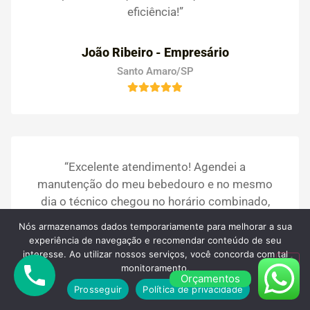
eficiência!”
João Ribeiro - Empresário
Santo Amaro/SP
“Excelente atendimento! Agendei a
manutenção do meu bebedouro e no mesmo
dia o técnico chegou no horário combinado,
foi super atencioso e resolveu tudo com
Nós armazenamos dados temporariamente para melhorar a sua
rapidez. A água voltou a sair geladinha e com
experiência de navegação e recomendar conteúdo de seu
gosto puro. Recomendo muito a PS dos
interesse. Ao utilizar nossos serviços, você concorda com tal
monitoramento.
Bebedouros, serviço de qualidade e
Orçamentos
confiança!”
Prosseguir
Política de privacidade