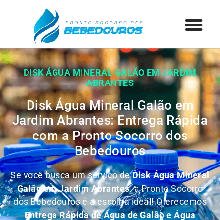
DISK ÁGUA MINERAL GALÃO EM JARDIM
ABRANTES
Disk Água Mineral Galão em
Jardim Abrantes: Entrega Rápida
com a Pronto Socorro dos
Bebedouros
Se você busca um serviço de
Disk Água Mineral
Galão em Jardim Abrantes
, a Pronto Socorro
dos Bebedouros é a escolha ideal! Oferecemos
Entrega Rápida de Água de Galão e Água