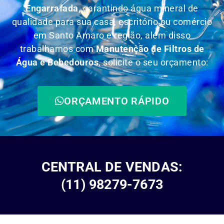
Engarrafada,
garantindo água mineral de
qualidade para sua casa, escritório ou comércio
em Santo Amaro e região, além disso
trabalhamos com
Manutenção de Filtros de
Água e Bebedouros
, solicite o seu orçamento:
ORÇAMENTO RÁPIDO
CENTRAL DE VENDAS:
(11) 98279-7673