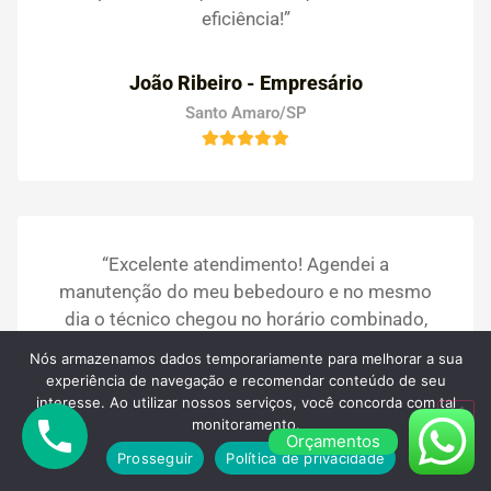
eficiência!”
João Ribeiro - Empresário
Santo Amaro/SP
“Excelente atendimento! Agendei a
manutenção do meu bebedouro e no mesmo
dia o técnico chegou no horário combinado,
foi super atencioso e resolveu tudo com
Nós armazenamos dados temporariamente para melhorar a sua
rapidez. A água voltou a sair geladinha e com
experiência de navegação e recomendar conteúdo de seu
gosto puro. Recomendo muito a PS dos
interesse. Ao utilizar nossos serviços, você concorda com tal
monitoramento.
Bebedouros, serviço de qualidade e
Orçamentos
confiança!”
Prosseguir
Política de privacidade