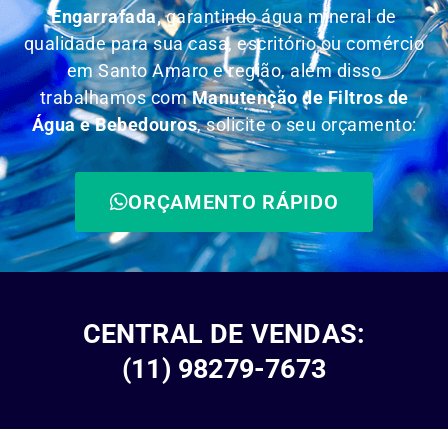
Engarrafada,
garantindo água mineral de
qualidade para sua casa, escritório ou comércio
em Santo Amaro e região, além disso
trabalhamos com
Manutenção de Filtros de
Água e Bebedouros
, solicite o seu orçamento:
ORÇAMENTO RÁPIDO
CENTRAL DE VENDAS:
(11) 98279-7673