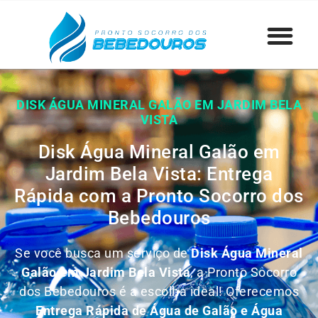
DISK ÁGUA MINERAL GALÃO EM JARDIM BELA
VISTA
Disk Água Mineral Galão em
Jardim Bela Vista: Entrega
Rápida com a Pronto Socorro dos
Bebedouros
Se você busca um serviço de
Disk Água Mineral
Galão em Jardim Bela Vista
, a Pronto Socorro
dos Bebedouros é a escolha ideal! Oferecemos
Entrega Rápida de Água de Galão e Água